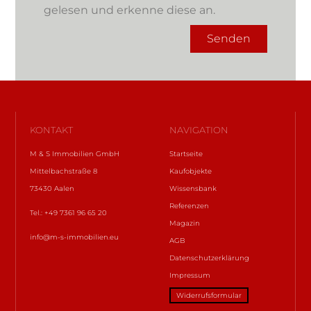
gelesen und erkenne diese an.
Senden
KONTAKT
NAVIGATION
M & S Immobilien GmbH
Startseite
Mittelbachstraße 8
Kaufobjekte
73430 Aalen
Wissensbank
Referenzen
Tel.: +49 7361 96 65 20
Magazin
info@m-s-immobilien.eu
AGB
Datenschutzerklärung
Impressum
Widerrufsformular