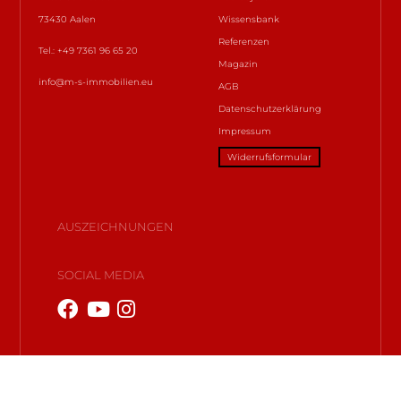
73430 Aalen
Wissensbank
Referenzen
Tel.: +49 7361 96 65 20
Magazin
info@m-s-immobilien.eu
AGB
Datenschutzerklärung
Impressum
Widerrufsformular
AUSZEICHNUNGEN
SOCIAL MEDIA