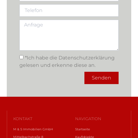
*Ich habe die Datenschutzerklärung
gelesen und erkenne diese an.
Senden
KONTAKT
NAVIGATION
M & S Immobilien GmbH
Startseite
Mittelbachstraße 8
Kaufobjekte