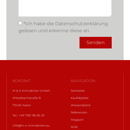
*Ich habe die Datenschutzerklärung
gelesen und erkenne diese an.
Senden
KONTAKT
NAVIGATION
M & S Immobilien GmbH
Startseite
Mittelbachstraße 8
Kaufobjekte
73430 Aalen
Wissensbank
Referenzen
Tel.: +49 7361 96 65 20
Magazin
info@m-s-immobilien.eu
AGB