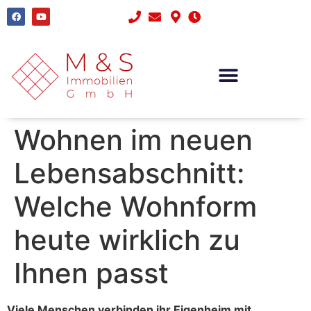
WISSENSBANK – IMMOBILIENMAKLER AALEN
Wohnen im neuen
Lebensabschnitt:
Welche Wohnform
heute wirklich zu
Ihnen passt
Viele Menschen verbinden ihr Eigenheim mit