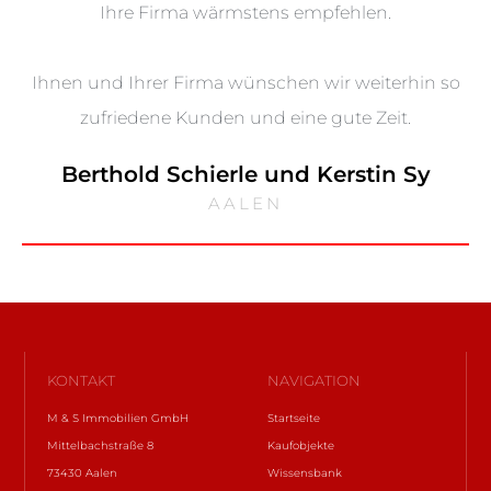
Ihre Firma wärmstens empfehlen.
Ihnen und Ihrer Firma wünschen wir weiterhin so
zufriedene Kunden und eine gute Zeit.
Berthold Schierle und Kerstin Sy
AALEN
KONTAKT
NAVIGATION
M & S Immobilien GmbH
Startseite
Mittelbachstraße 8
Kaufobjekte
73430 Aalen
Wissensbank